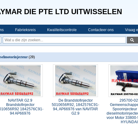
YMAR DIE PTE LTD UITWISSELEN
ns
Fabrieksreis
Kwaliteitscontrole
Contacteer ons
Vraag e
eselmotorinjecteur
(20)
NAVITAR G2.9
De Brandstofinjector
295700-0
Brandstofinjector
5010656R92, 1842576C91-
Gemeenschappel
010656R92 1842576C91-
94, AP66976 van NAVITAR
Spoorinjecteur
94 AP66976
G2.9
dieselmotorinjec
voor Motor 33800
HYUNDAI