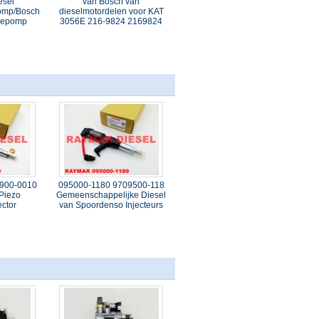
esel
van Bosch van
pomp/Bosch-
dieselmotordelen voor KAT
tiepomp
3056E 216-9824 2169824
900-0010
095000-1180 9709500-118
Piezo
Gemeenschappelijke Diesel
ector
van Spoordenso Injecteurs