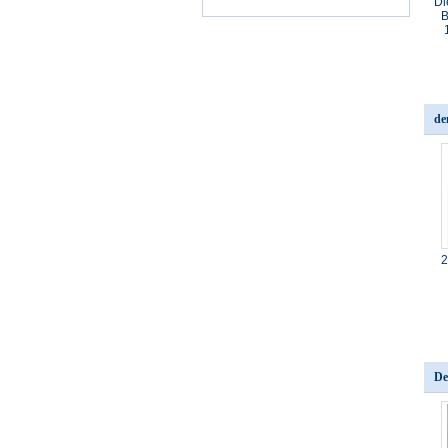
Di
B
de
2
De