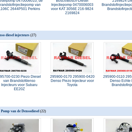
eselpomp 0470006010, de
Bosch/Bosch-Diesel
2169824 Di
randstofinjectiepomp van
Injectiepomp 0470006003
Brandstofinjectie
1106C 2644P501 Perkins
voor KAT 3056E 216-9824
Brandstofinjec
2169824
nso diesel injecteurs
(27)
95700-0230 Piezo Diesel
295900-0170 295900-0420
295900-0110 295
van Brandstofdenso
Denso Piezo Injecteur voor
Denso Echte 
Injecteurs voor Subaru
Toyota
Brandstofinj
EE20Z
 Pomp van de Densodiesel
(22)