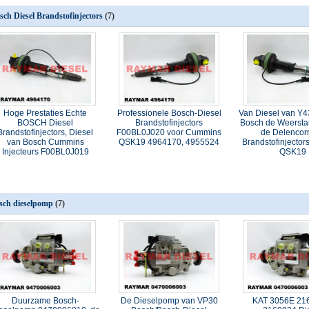
sch Diesel Brandstofinjectors
(7)
Hoge Prestaties Echte
Professionele Bosch-Diesel
Van Diesel van Y
BOSCH Diesel
Brandstofinjectors
Bosch de Weersta
Brandstofinjectors, Diesel
F00BL0J020 voor Cummins
de Delencor
van Bosch Cummins
QSK19 4964170, 4955524
Brandstofinjecto
Injecteurs F00BL0J019
QSK19
sch dieselpomp
(7)
Duurzame Bosch-
De Dieselpomp van VP30
KAT 3056E 21