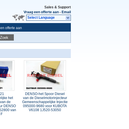
Sales & Support
Vraag een offerte aan
-
Email
Select Language
en offerte aan
Zoek
221
DENSO-het Spoor Diesel
ijke het
van de Dieselmotorinjecteur
 van de
Gemeenschappelijke Injectie
teur DENSO
095000-9680 voor KUBOTA
-52800 van
V6108 1J520-53050
 F