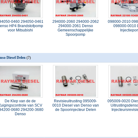
94050-0460 294050-0461
294000-2060 294000-2062
098000-2010 098
enso HP4 Brandstofpomp
294000-2061 Denso
098000-0010
voor Mitsubishi
Gemeenschappelijke
Injectiep
Spoorpomp
nso Diesel Delen
(7)
De Klep van de de
Revisieuitrusting 095009-
095009-0020 Dies
Zuigingscontrole van SCV
0010 Diesel van Denso van
Uitrustingsdens
94200-0680 294200-3680
de Spoorinjecteur Delen
Injecteursrevis
Denso