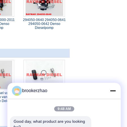
000-2011
294050-0640 294050-0641
 Denso
294050-0642 Denso
omp
Dieselpomp
brookerzhao
el van de
095009-0360 Diesel van
o van de
Denso van de
ie Delen
Revisieuitrusting Delen voor
Mitsubishi
9:48 AM
Good day, what product are you looking 