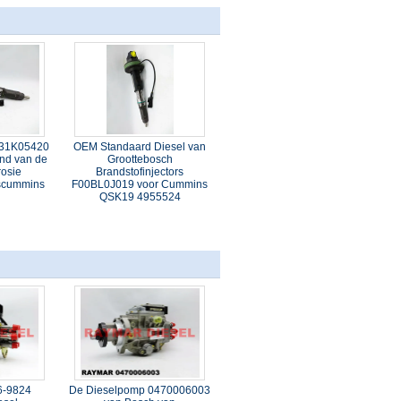
431K05420
OEM Standaard Diesel van
nd van de
Groottebosch
rosie
Brandstofinjectors
rscummins
F00BL0J019 voor Cummins
QSK19 4955524
6-9824
De Dieselpomp 0470006003