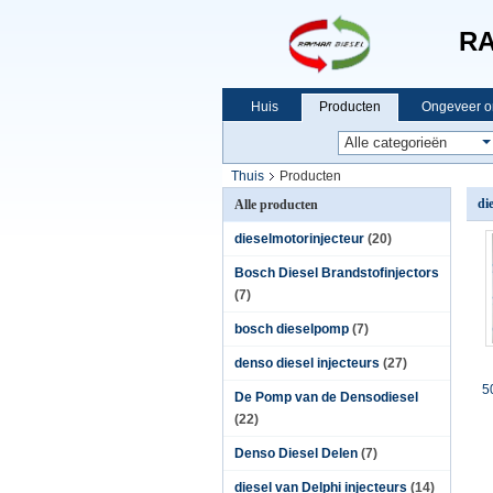
RA
Huis
Producten
Ongeveer o
Thuis
Producten
di
Alle producten
dieselmotorinjecteur
(20)
Bosch Diesel Brandstofinjectors
(7)
bosch dieselpomp
(7)
denso diesel injecteurs
(27)
5
De Pomp van de Densodiesel
(22)
Denso Diesel Delen
(7)
diesel van Delphi injecteurs
(14)