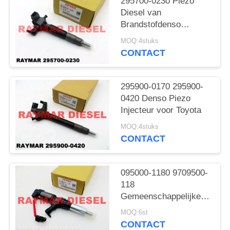
295700-0230 Piezo
Diesel van
Brandstofdenso
Injecteurs voor Subaru
MOQ:4stuks
EE20Z
CONTACT
295900-0170 295900-
0420 Denso Piezo
Injecteur voor Toyota
MOQ:4stuks
CONTACT
095000-1180 9709500-
118
Gemeenschappelijke
Diesel van Spoordenso
MOQ:6st
Injecteurs
CONTACT