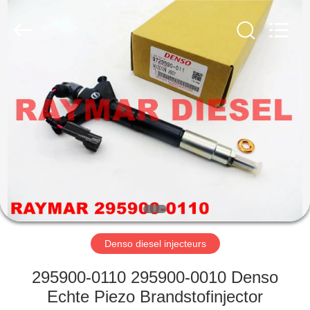
TRADING
CO.,
LTD.
All
Rights
Reserved.
HUIS
PRODUCTEN
ONGEVEER
ONS
FABRIEKSREIS
Denso diesel injecteurs
KWALITEITSCONTROLE
295900-0110 295900-0010 Denso
Echte Piezo Brandstofinjector