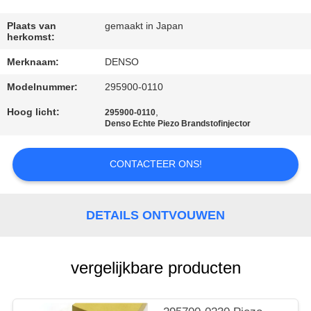
CONTACTEER
ONS
Plaats van
gemaakt in Japan
herkomst:
Merknaam:
DENSO
VERZOEK
Modelnummer:
295900-0110
OM EEN
CITAAT
Hoog licht:
,
295900-0110
Denso Echte Piezo Brandstofinjector
SITEMAP
CONTACTEER ONS!
PRIVACY
DETAILS ONTVOUWEN
POLICY
vergelijkbare producten