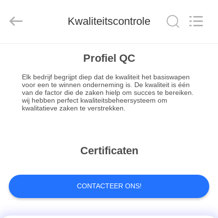
TRADING
CO.,
LTD.
Kwaliteitscontrole
All
Rights
Reserved.
HUIS
Profiel QC
Elk bedrijf begrijpt diep dat de kwaliteit het basiswapen
PRODUCTEN
voor een te winnen onderneming is. De kwaliteit is één
van de factor die de zaken hielp om succes te bereiken.
wij hebben perfect kwaliteitsbeheersysteem om
kwalitatieve zaken te verstrekken.
ONGEVEER
ONS
Certificaten
FABRIEKSREIS
KWALITEITSCONTROLE
CONTACTEER ONS!