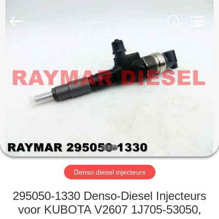
TRADING
CO.,
LTD.
All
Rights
Reserved.
HUIS
PRODUCTEN
ONGEVEER
ONS
FABRIEKSREIS
Denso diesel injecteurs
KWALITEITSCONTROLE
295050-1330 Denso-Diesel Injecteurs
voor KUBOTA V2607 1J705-53050,