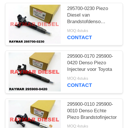
295700-0230 Piezo
Diesel van
Brandstofdenso
Injecteurs voor Subaru
MOQ:4stuks
EE20Z
CONTACT
295900-0170 295900-
0420 Denso Piezo
Injecteur voor Toyota
MOQ:4stuks
CONTACT
295900-0110 295900-
0010 Denso Echte
Piezo Brandstofinjector
MOQ:4stuks