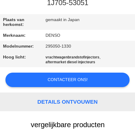
CONTACTEER
1J705-53051
ONS
Plaats van
gemaakt in Japan
herkomst:
VERZOEK
Merknaam:
DENSO
OM EEN
Modelnummer:
295050-1330
CITAAT
Hoog licht:
,
vrachtwagenbrandstofinjectors
aftermarket diesel injecteurs
SITEMAP
CONTACTEER ONS!
PRIVACY
POLICY
DETAILS ONTVOUWEN
vergelijkbare producten