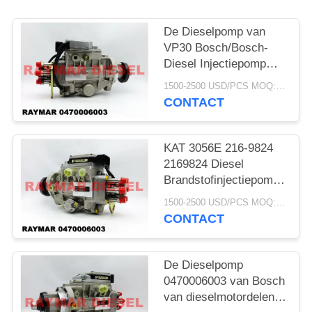
De Dieselpomp van
VP30 Bosch/Bosch-
Diesel Injectiepomp
0470006003 voor KAT
1500-2500 USD/PCS MOQ:1pcs
3056E 216-9824
CONTACT
2169824
KAT 3056E 216-9824
2169824 Diesel
Brandstofinjectiepomp/Bosc
Brandstofinjectiepomp
1500-2500 USD/PCS MOQ:1pcs
CONTACT
De Dieselpomp
0470006003 van Bosch
van dieselmotordelen