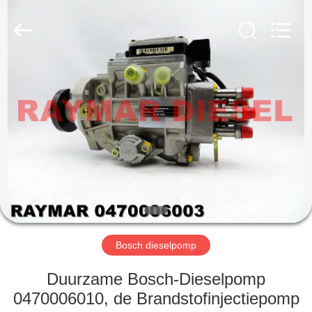
TRADING
CO.,
LTD.
All
Rights
Reserved.
HUIS
PRODUCTEN
ONGEVEER
ONS
FABRIEKSREIS
Bosch dieselpomp
KWALITEITSCONTROLE
Duurzame Bosch-Dieselpomp
0470006010, de Brandstofinjectiepomp