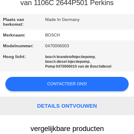
CONTACTEER
van 1106C 2644P501 Perkins
ONS
Plaats van
Made In Germany
herkomst:
VERZOEK
Merknaam:
BOSCH
OM EEN
Modelnummer:
0470006003
CITAAT
Hoog licht:
,
bosch brandstofinjectiepomp
,
bosch diesel injectiepomp
SITEMAP
Pomp 0470006010 van de Boschdiesel
CONTACTEER ONS!
PRIVACY
POLICY
DETAILS ONTVOUWEN
vergelijkbare producten