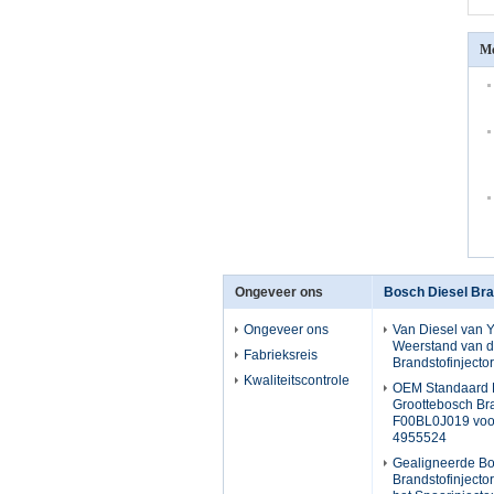
Me
Ongeveer ons
Bosch Diesel Bra
Ongeveer ons
Van Diesel van
Weerstand van d
Fabrieksreis
Brandstofinject
Kwaliteitscontrole
OEM Standaard 
Groottebosch Bra
F00BL0J019 vo
4955524
Gealigneerde Bo
Brandstofinject