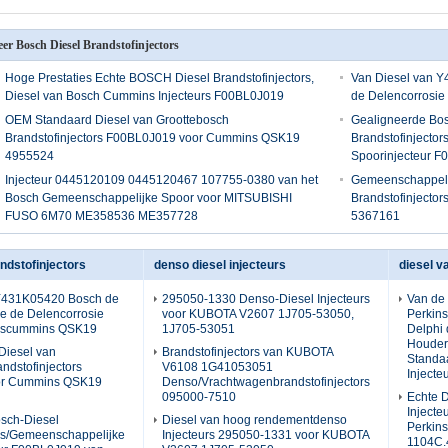
er Bosch Diesel Brandstofinjectors
Hoge Prestaties Echte BOSCH Diesel Brandstofinjectors,
Van Diesel van 
Diesel van Bosch Cummins Injecteurs F00BL0J019
de Delencorrosie
OEM Standaard Diesel van Groottebosch
Gealigneerde Bos
Brandstofinjectors F00BL0J019 voor Cummins QSK19
Brandstofinjecto
4955524
Spoorinjecteur 
Injecteur 0445120109 0445120467 107755-0380 van het
Gemeenschappeli
Bosch Gemeenschappelijke Spoor voor MITSUBISHI
Brandstofinjecto
FUSO 6M70 ME358536 ME357728
5367161
ndstofinjectors
denso diesel injecteurs
diesel v
 Y431K05420 Bosch de
295050-1330 Denso-Diesel Injecteurs
Van de 
e de Delencorrosie
voor KUBOTA V2607 1J705-53050,
Perkins
orscummins QSK19
1J705-53051
Delphi
Houder
Diesel van
Brandstofinjectors van KUBOTA
Standa
ndstofinjectors
V6108 1G41053051
Injecte
or Cummins QSK19
Denso/Vrachtwagenbrandstofinjectors
095000-7510
Echte D
Injecte
sch-Diesel
Diesel van hoog rendementdenso
Perkins
ors/Gemeenschappelijke
Injecteurs 295050-1331 voor KUBOTA
1104C.