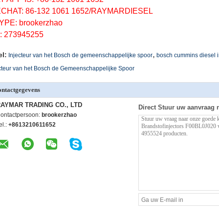
CHAT: 86-132 1061 1652/RAYMARDIESEL
YPE: brookerzhao
: 273945255
,
el:
Injecteur van het Bosch de gemeenschappelijke spoor
bosch cummins diesel i
cteur van het Bosch de Gemeenschappelijke Spoor
ntactgegevens
AYMAR TRADING CO., LTD
Direct Stuur uw aanvraag 
ontactpersoon:
brookerzhao
el.:
+8613210611652