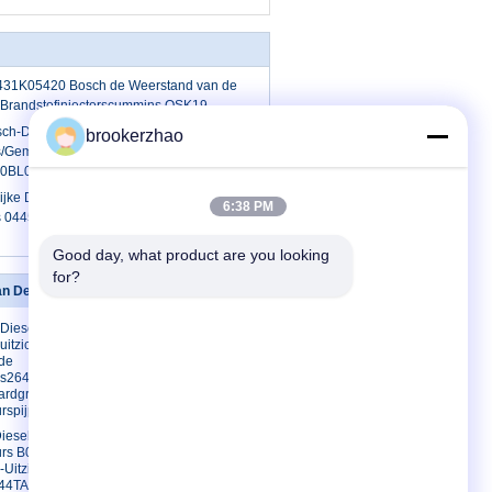
Y431K05420 Bosch de Weerstand van de
 Brandstofinjectorscummins QSK19
ch-Diesel
brookerzhao
rs/Gemeenschappelijke het
F00BL0J019 van Bosch
jke Diesel van Spoorbosch
6:38 PM
rs 0445120455 voor Cummins QSB6.7
Good day, what product are you looking 
for?
an Delphi injecteurs
Contacteer ons
Diesel van
Contacteer ons
uitzicht Gebruikte
Verzoek om
 de
een Citaat
s2645k012
ardgrootte
E-Mail
urspijp
Sitemap
iesel van Delphi
Mobiele site
urs B03301A voor
-Uitzicht
44TA 2645K012