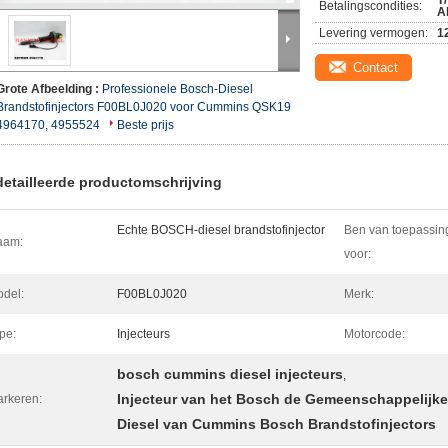
T
Betalingscondities:
A
Levering vermogen:
1
Contact
Grote Afbeelding :
Professionele Bosch-Diesel
Brandstofinjectors F00BL0J020 voor Cummins QSK19
4964170, 4955524
Beste prijs
etailleerde productomschrijving
Echte BOSCH-diesel brandstofinjector
Ben van toepassin
aam:
voor:
del:
F00BL0J020
Merk:
pe:
Injecteurs
Motorcode:
bosch cummins diesel injecteurs
,
Injecteur van het Bosch de Gemeenschappelijk
rkeren:
Diesel van Cummins Bosch Brandstofinjectors