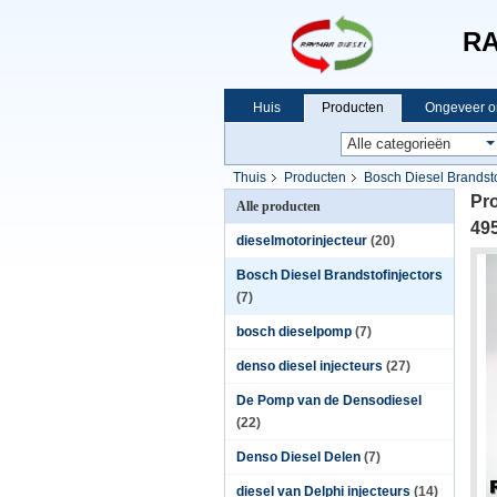
RA
Huis
Producten
Ongeveer o
Thuis
Producten
Bosch Diesel Brandsto
Pr
Alle producten
49
dieselmotorinjecteur
(20)
Bosch Diesel Brandstofinjectors
(7)
bosch dieselpomp
(7)
denso diesel injecteurs
(27)
De Pomp van de Densodiesel
(22)
Denso Diesel Delen
(7)
diesel van Delphi injecteurs
(14)