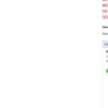
WE
SK
QQ
lab
Inje
Co
R
C
T