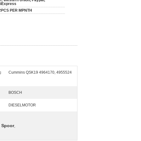
/T, Western Union, Paypal,
liExpress
2PCS PER MPNTH
g
Cummins QSK19 4964170, 4955524
BOSCH
DIESELMOTOR
e Spoor
,