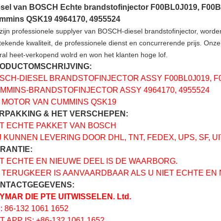
esel van BOSCH Echte brandstofinjector F00BL0J019, F00
mmins QSK19 4964170, 4955524
 zijn professionele supplyer van BOSCH-diesel brandstofinjector, wor
stekende kwaliteit, de professionele dienst en concurrerende prijs. Onze 
ral heet-verkopend wolrd en won het klanten hoge lof.
ODUCTOMSCHRIJVING:
SCH-DIESEL BRANDSTOFINJECTOR ASSY F00BL0J019, F0
MMINS-BRANDSTOFINJECTOR ASSY 4964170, 4955524
 MOTOR VAN CUMMINS QSK19
RPAKKING & HET VERSCHEPEN:
T ECHTE PAKKET VAN BOSCH
J KUNNEN LEVERING DOOR DHL, TNT, FEDEX, UPS, SF, U
RANTIE:
T ECHTE EN NIEUWE DEEL IS DE WAARBORG.
 TERUGKEER IS AANVAARDBAAR ALS U NIET ECHTE EN 
NTACTGEGEVENS:
YMAR DIE PTE UITWISSELEN. Ltd.
.: 86-132 1061 1652
T APP IS: +86-132 1061 1652