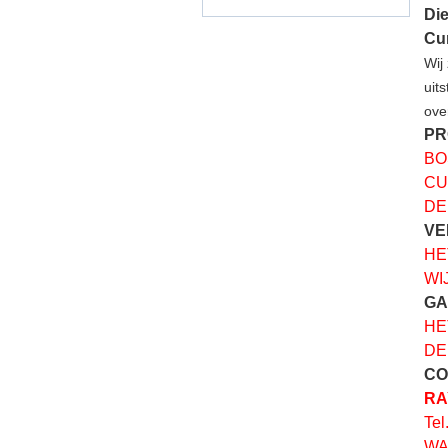
Di
Cu
Wij
uit
ove
PR
BO
CU
DE
VE
HE
WI
GA
HE
DE
CO
RA
Tel
WA