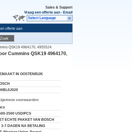
Sales & Support
Vraag een offerte aan
-
Email
Select Language
en offerte aan
Zoek
ummins QSK19 4964170, 4955524
 voor Cummins QSK19 4964170,
EMAAKT IN OOSTENRIJK
OSCH
00BL0J020
Algemene voorwaarden:
pcs
500-2500 USD/PCS
ET ECHTE PAKKET VAN BOSCH
N 3-7 DAGEN NA BETALING