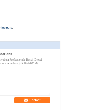
,
njecteurs
naar ons
Contact