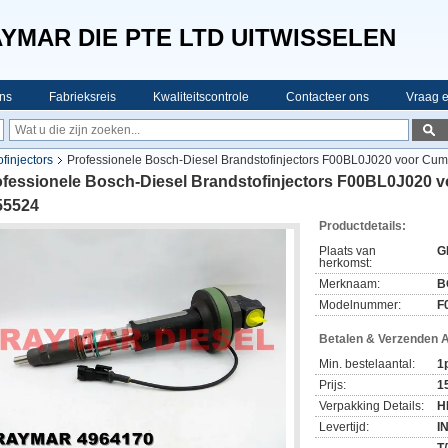
YMAR DIE PTE LTD UITWISSELEN
ns
Fabrieksreis
Kwaliteitscontrole
Contacteer ons
Vraag e
finjectors
Professionele Bosch-Diesel Brandstofinjectors F00BL0J020 voor C
ofessionele Bosch-Diesel Brandstofinjectors F00BL0J020
55524
Productdetails:
Plaats van
G
herkomst:
Merknaam:
B
Modelnummer:
F
Betalen & Verzenden 
Min. bestelaantal:
1
Prijs:
1
Verpakking Details:
H
Levertijd:
I