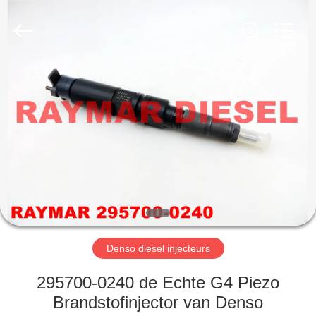
TRADING
CO.,
LTD.
All
Rights
Reserved.
HUIS
PRODUCTEN
ONGEVEER
ONS
FABRIEKSREIS
Denso diesel injecteurs
KWALITEITSCONTROLE
295700-0240 de Echte G4 Piezo
Brandstofinjector van Denso