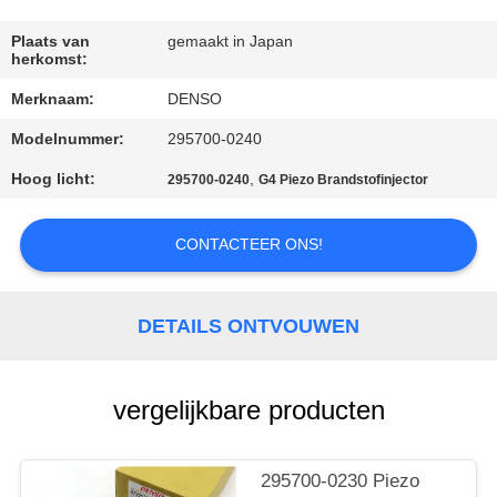
CONTACTEER
ONS
Plaats van
gemaakt in Japan
herkomst:
Merknaam:
DENSO
VERZOEK
Modelnummer:
295700-0240
OM EEN
CITAAT
Hoog licht:
,
295700-0240
G4 Piezo Brandstofinjector
CONTACTEER ONS!
SITEMAP
PRIVACY
DETAILS ONTVOUWEN
POLICY
vergelijkbare producten
295700-0230 Piezo