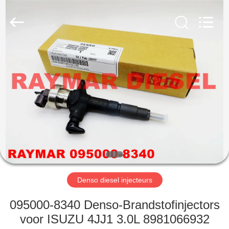
TRADING
CO.,
LTD.
All
Rights
Reserved.
HUIS
PRODUCTEN
ONGEVEER
ONS
FABRIEKSREIS
Denso diesel injecteurs
KWALITEITSCONTROLE
095000-8340 Denso-Brandstofinjectors
voor ISUZU 4JJ1 3.0L 8981066932