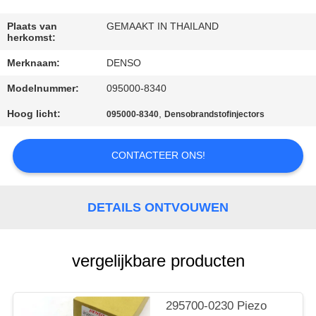
CONTACTEER
ONS
Plaats van
GEMAAKT IN THAILAND
herkomst:
Merknaam:
DENSO
VERZOEK
Modelnummer:
095000-8340
OM EEN
CITAAT
Hoog licht:
,
095000-8340
Densobrandstofinjectors
CONTACTEER ONS!
SITEMAP
PRIVACY
DETAILS ONTVOUWEN
POLICY
vergelijkbare producten
295700-0230 Piezo