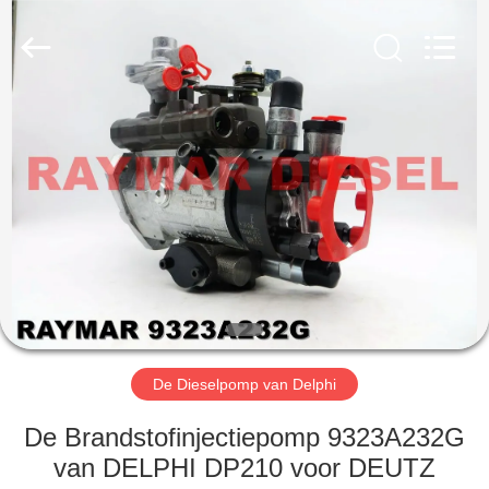
TRADING
CO.,
LTD.
All
Rights
Reserved.
HUIS
PRODUCTEN
ONGEVEER
ONS
FABRIEKSREIS
De Dieselpomp van Delphi
KWALITEITSCONTROLE
De Brandstofinjectiepomp 9323A232G
van DELPHI DP210 voor DEUTZ