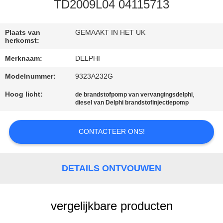
CONTACTEER
TD2009L04 04115713
ONS
Plaats van
GEMAAKT IN HET UK
herkomst:
VERZOEK
Merknaam:
DELPHI
OM EEN
Modelnummer:
9323A232G
CITAAT
Hoog licht:
,
de brandstofpomp van vervangingsdelphi
diesel van Delphi brandstofinjectiepomp
SITEMAP
CONTACTEER ONS!
PRIVACY
POLICY
DETAILS ONTVOUWEN
vergelijkbare producten