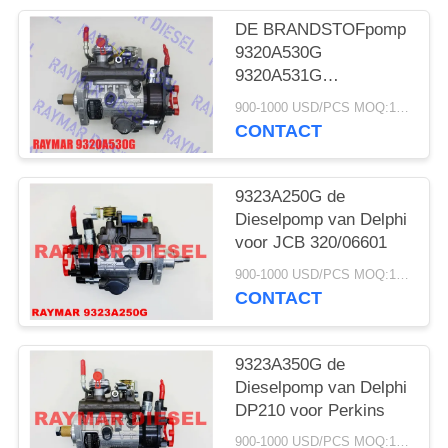
DE BRANDSTOFpomp
9320A530G
9320A531G
9320A532G
900-1000 USD/PCS MOQ:1pcs
9320A533G
CONTACT
9320A534G
9320A535G
9320A536G VAN
9323A250G de
DELPHI DP210 VOOR
Dieselpomp van Delphi
PERKINS 2644H042
voor JCB 320/06601
900-1000 USD/PCS MOQ:1pcs
CONTACT
9323A350G de
Dieselpomp van Delphi
DP210 voor Perkins
900-1000 USD/PCS MOQ:1pcs