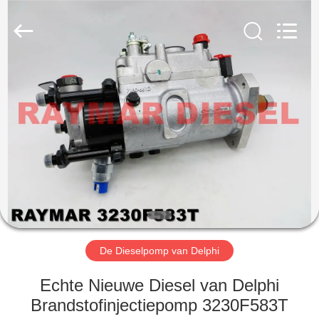
TRADING
CO.,
LTD.
All
Rights
Reserved.
HUIS
PRODUCTEN
ONGEVEER
ONS
FABRIEKSREIS
De Dieselpomp van Delphi
KWALITEITSCONTROLE
Echte Nieuwe Diesel van Delphi
Brandstofinjectiepomp 3230F583T