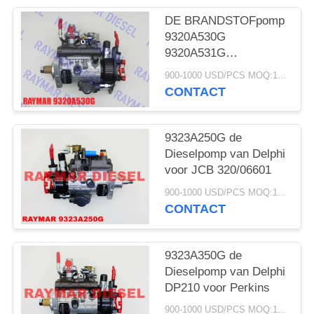
DE BRANDSTOFpomp
9320A530G
9320A531G
9320A532G
900-1000 USD/PCS MOQ:1pcs
9320A533G
CONTACT
9320A534G
9320A535G
9320A536G VAN
9323A250G de
DELPHI DP210 VOOR
Dieselpomp van Delphi
PERKINS 2644H042
voor JCB 320/06601
900-1000 USD/PCS MOQ:1pcs
CONTACT
9323A350G de
Dieselpomp van Delphi
DP210 voor Perkins
900-1000 USD/PCS MOQ:1pcs