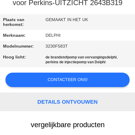
CONTACTEER
voor Perkins-UITZICHT 2643B319
ONS
Plaats van
GEMAAKT IN HET UK
herkomst:
VERZOEK
Merknaam:
DELPHI
OM EEN
Modelnummer:
3230F583T
CITAAT
Hoog licht:
,
de brandstofpomp van vervangingsdelphi
perkins de injectiepomp van Delphi
SITEMAP
CONTACTEER ONS!
PRIVACY
POLICY
DETAILS ONTVOUWEN
vergelijkbare producten