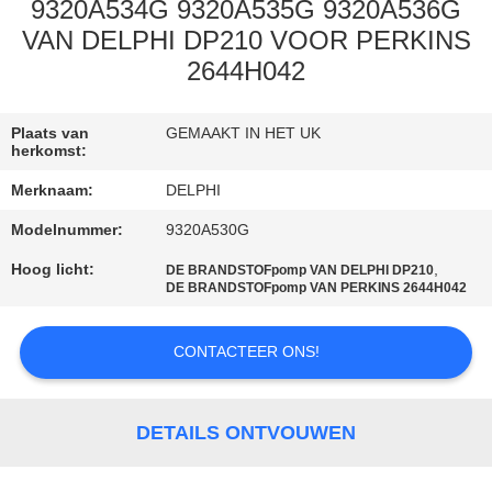
CONTACTEER
9320A534G 9320A535G 9320A536G
ONS
VAN DELPHI DP210 VOOR PERKINS
2644H042
VERZOEK
Plaats van
GEMAAKT IN HET UK
OM EEN
herkomst:
CITAAT
Merknaam:
DELPHI
Modelnummer:
9320A530G
SITEMAP
Hoog licht:
,
DE BRANDSTOFpomp VAN DELPHI DP210
DE BRANDSTOFpomp VAN PERKINS 2644H042
PRIVACY
POLICY
CONTACTEER ONS!
DETAILS ONTVOUWEN