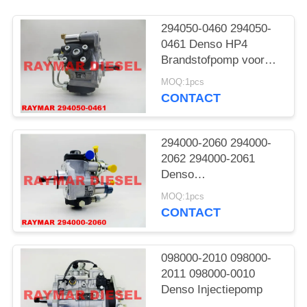
294050-0460 294050-
0461 Denso HP4
Brandstofpomp voor
Mitsubishi
MOQ:1pcs
CONTACT
294000-2060 294000-
2062 294000-2061
Denso
Gemeenschappelijke
MOQ:1pcs
Spoorpomp
CONTACT
098000-2010 098000-
2011 098000-0010
Denso Injectiepomp