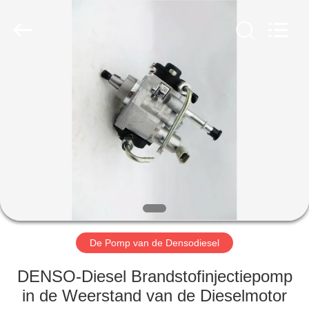
TRADING
CO.,
LTD.
All
Rights
Reserved.
HUIS
PRODUCTEN
ONGEVEER
ONS
FABRIEKSREIS
De Pomp van de Densodiesel
KWALITEITSCONTROLE
DENSO-Diesel Brandstofinjectiepomp
in de Weerstand van de Dieselmotor