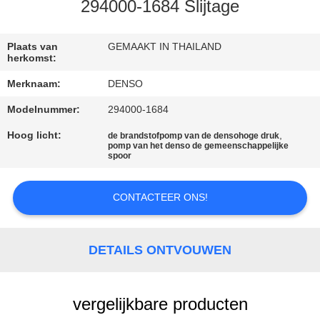
CONTACTEER
294000-1684 Slijtage
ONS
Plaats van
GEMAAKT IN THAILAND
herkomst:
VERZOEK
Merknaam:
DENSO
OM EEN
Modelnummer:
294000-1684
CITAAT
Hoog licht:
,
de brandstofpomp van de densohoge druk
pomp van het denso de gemeenschappelijke
spoor
SITEMAP
CONTACTEER ONS!
PRIVACY
POLICY
DETAILS ONTVOUWEN
vergelijkbare producten