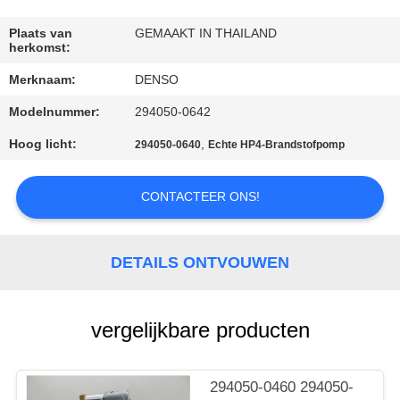
CONTACTEER
ONS
Plaats van
GEMAAKT IN THAILAND
herkomst:
Merknaam:
DENSO
VERZOEK
Modelnummer:
294050-0642
OM EEN
CITAAT
Hoog licht:
,
294050-0640
Echte HP4-Brandstofpomp
CONTACTEER ONS!
SITEMAP
PRIVACY
DETAILS ONTVOUWEN
POLICY
vergelijkbare producten
294050-0460 294050-