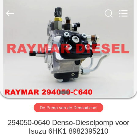
TRADING
CO.,
LTD.
All
Rights
Reserved.
HUIS
PRODUCTEN
ONGEVEER
ONS
FABRIEKSREIS
De Pomp van de Densodiesel
KWALITEITSCONTROLE
294050-0640 Denso-Dieselpomp voor
Isuzu 6HK1 8982395210