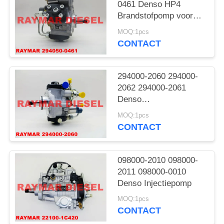
0461 Denso HP4
Brandstofpomp voor
Mitsubishi
MOQ:1pcs
CONTACT
294000-2060 294000-
2062 294000-2061
Denso
Gemeenschappelijke
MOQ:1pcs
Spoorpomp
CONTACT
098000-2010 098000-
2011 098000-0010
Denso Injectiepomp
MOQ:1pcs
CONTACT