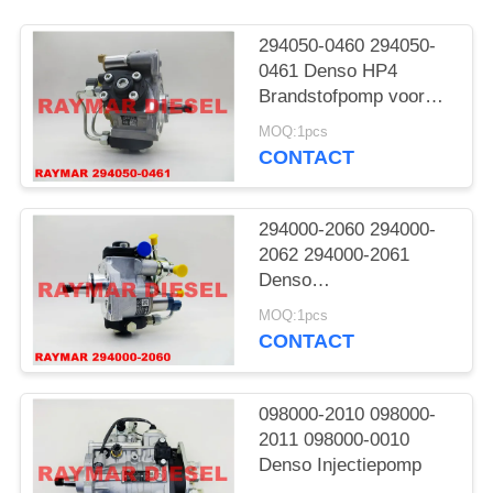
294050-0460 294050-
0461 Denso HP4
Brandstofpomp voor
Mitsubishi
MOQ:1pcs
CONTACT
294000-2060 294000-
2062 294000-2061
Denso
Gemeenschappelijke
MOQ:1pcs
Spoorpomp
CONTACT
098000-2010 098000-
2011 098000-0010
Denso Injectiepomp