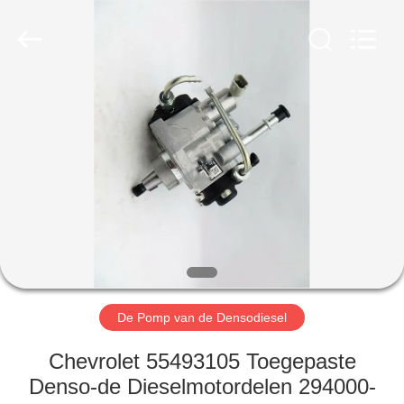
TRADING
CO.,
LTD.
All
Rights
Reserved.
HUIS
PRODUCTEN
ONGEVEER
ONS
FABRIEKSREIS
De Pomp van de Densodiesel
KWALITEITSCONTROLE
Chevrolet 55493105 Toegepaste
Denso-de Dieselmotordelen 294000-