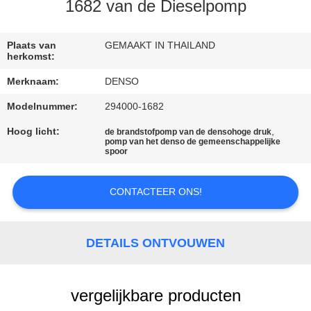
CONTACTEER
1682 van de Dieselpomp
ONS
Plaats van
GEMAAKT IN THAILAND
herkomst:
VERZOEK
Merknaam:
DENSO
OM EEN
Modelnummer:
294000-1682
CITAAT
Hoog licht:
,
de brandstofpomp van de densohoge druk
pomp van het denso de gemeenschappelijke
spoor
SITEMAP
CONTACTEER ONS!
PRIVACY
POLICY
DETAILS ONTVOUWEN
vergelijkbare producten