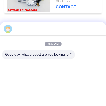
MOQ:1pcs
CONTACT
populaire categorieën
Alle
Bosch Diesel
4:42 AM
dieselmotorinjecteur
Brandstofinjectors
Good day, what product are you looking for?
denso diesel
bosch dieselpomp
injecteurs
De Pomp van de
Denso Diesel Delen
Densodiesel
diesel van Delphi
De Dieselpomp van