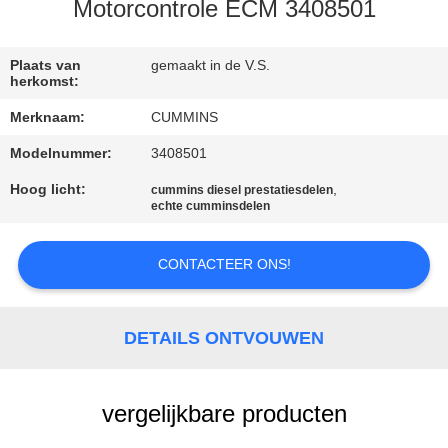
CONTACTEER
Motorcontrole ECM 3408501
ONS
Plaats van
gemaakt in de V.S.
herkomst:
VERZOEK
Merknaam:
CUMMINS
OM EEN
Modelnummer:
3408501
CITAAT
Hoog licht:
,
cummins diesel prestatiesdelen
echte cumminsdelen
SITEMAP
CONTACTEER ONS!
PRIVACY
POLICY
DETAILS ONTVOUWEN
vergelijkbare producten