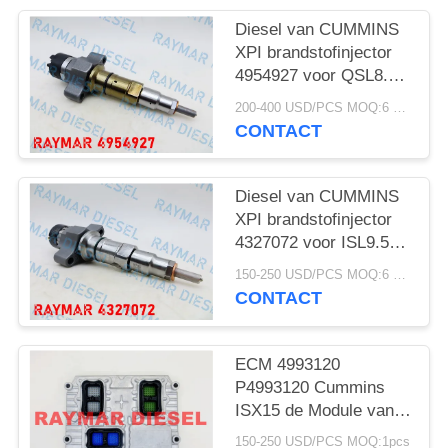
Diesel van CUMMINS
XPI brandstofinjector
4954927 voor QSL8.3-
motor
200-400 USD/PCS MOQ:6 PCs
CONTACT
Diesel van CUMMINS
XPI brandstofinjector
4327072 voor ISL9.5-
motor
150-250 USD/PCS MOQ:6 PCs
CONTACT
ECM 4993120
P4993120 Cummins
ISX15 de Module van
de Motorcontrole
150-250 USD/PCS MOQ:1pcs