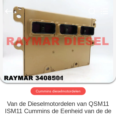
TRADING
CO.,
LTD.
All
Rights
Reserved.
HUIS
PRODUCTEN
ONGEVEER
ONS
FABRIEKSREIS
Cummins dieselmotordelen
KWALITEITSCONTROLE
Van de Dieselmotordelen van QSM11
ISM11 Cummins de Eenheid van de de