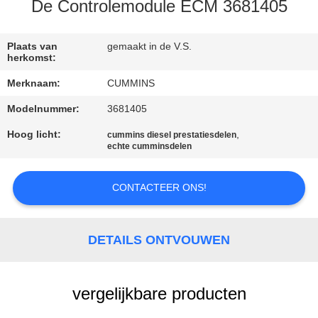
CONTACTEER
De Controlemodule ECM 3681405
ONS
Plaats van
gemaakt in de V.S.
herkomst:
VERZOEK
Merknaam:
CUMMINS
OM EEN
Modelnummer:
3681405
CITAAT
Hoog licht:
,
cummins diesel prestatiesdelen
echte cumminsdelen
SITEMAP
CONTACTEER ONS!
PRIVACY
POLICY
DETAILS ONTVOUWEN
vergelijkbare producten