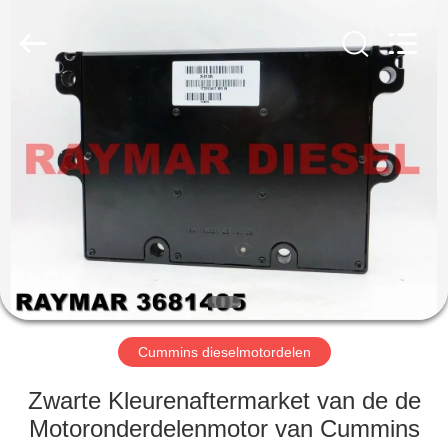
TRADING
CO.,
LTD.
All
Rights
Reserved.
HUIS
PRODUCTEN
ONGEVEER
ONS
FABRIEKSREIS
Cummins dieselmotordelen
KWALITEITSCONTROLE
Zwarte Kleurenaftermarket van de de
Motoronderdelenmotor van Cummins