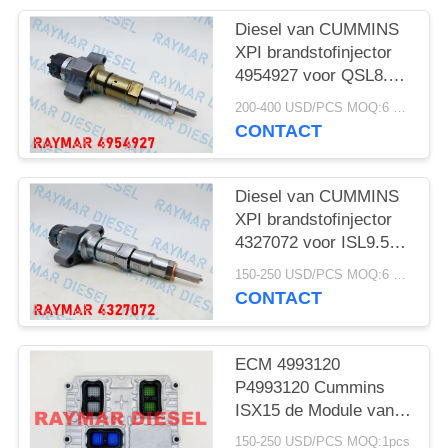
Diesel van CUMMINS
XPI brandstofinjector
4954927 voor QSL8.3-
motor
200-400 USD/PCS MOQ:6 PCs
CONTACT
Diesel van CUMMINS
XPI brandstofinjector
4327072 voor ISL9.5-
motor
150-250 USD/PCS MOQ:6 PCs
CONTACT
ECM 4993120
P4993120 Cummins
ISX15 de Module van
de Motorcontrole
150-250 USD/PCS MOQ:1pcs