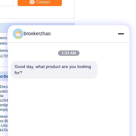
Contact
brookerzhao
ens Vdo van hoge Prestatiessiemens
delen A2C59517051
 Siemens VDO/Siemens Vdo Diesel
1:23 AM
9517051 voor FORD-Boswachter
Good day, what product are you looking 
for?
an Delphi injecteurs
Contacteer ons
Diesel van
Contacteer ons
uitzicht Gebruikte
Verzoek om
 de
een Citaat
s2645k012
ardgrootte
E-Mail
urspijp
Sitemap
iesel van Delphi
Mobiele site
urs B03301A voor
-Uitzicht
44TA 2645K012