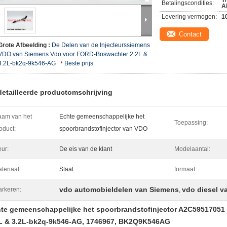
T
Betalingscondities:
A
Levering vermogen:
1
Contact
Grote Afbeelding :
De Delen van de Injecteurssiemens
VDO van Siemens Vdo voor FORD-Boswachter 2.2L &
3.2L-bk2q-9k546-AG
Beste prijs
etailleerde productomschrijving
am van het
Echte gemeenschappelijke het
Toepassing:
oduct:
spoorbrandstofinjector van VDO
eur:
De eis van de klant
Modelaantal:
teriaal:
Staal
formaat:
vdo automobieldelen van Siemens
vdo diesel v
rkeren:
,
te gemeenschappelijke het spoorbrandstofinjector A2C5951705
L & 3.2L-bk2q-9k546-AG, 1746967, BK2Q9K546AG