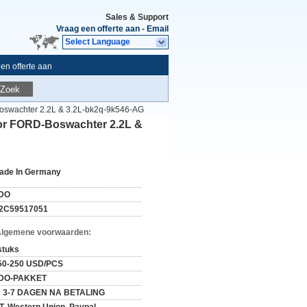
Sales & Support
Vraag een offerte aan
-
Email
Select Language
en offerte aan
Zoek
oswachter 2.2L & 3.2L-bk2q-9k546-AG
or FORD-Boswachter 2.2L &
ade In Germany
DO
2C59517051
Algemene voorwaarden:
stuks
50-250 USD/PCS
DO-PAKKET
N 3-7 DAGEN NA BETALING