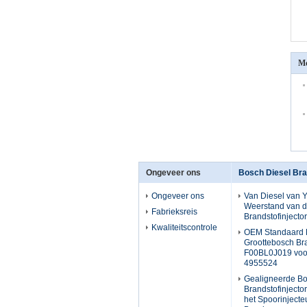
Me
Ongeveer ons
Bosch Diesel Bra
Ongeveer ons
Van Diesel van
Weerstand van d
Fabrieksreis
Brandstofinject
Kwaliteitscontrole
OEM Standaard 
Groottebosch Bra
F00BL0J019 vo
4955524
Gealigneerde Bo
Brandstofinject
het Spoorinject