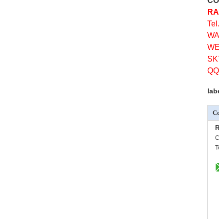
CO
RA
Tel
WA
WE
SK
QQ
lab
Co
R
C
T