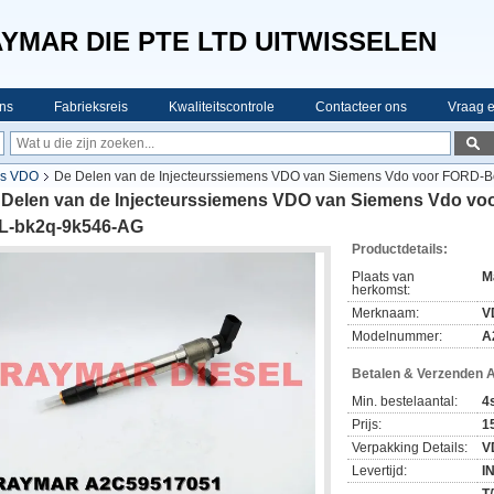
YMAR DIE PTE LTD UITWISSELEN
ns
Fabrieksreis
Kwaliteitscontrole
Contacteer ons
Vraag e
ns VDO
De Delen van de Injecteurssiemens VDO van Siemens Vdo voor FORD-B
 Delen van de Injecteurssiemens VDO van Siemens Vdo vo
2L-bk2q-9k546-AG
Productdetails:
Plaats van
M
herkomst:
Merknaam:
V
Modelnummer:
A
Betalen & Verzenden 
Min. bestelaantal:
4
Prijs:
1
Verpakking Details:
V
Levertijd:
I