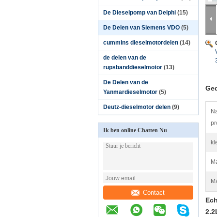
De Dieselpomp van Delphi
(15)
De Delen van Siemens VDO
(5)
cummins dieselmotordelen
(14)
de delen van de
rupsbanddieselmotor
(13)
De Delen van de
Ged
Yanmardieselmotor
(5)
Deutz-dieselmotor delen
(9)
Na
pr
Ik ben online Chatten Nu
kl
Ma
Ma
Contact
Ech
2.2