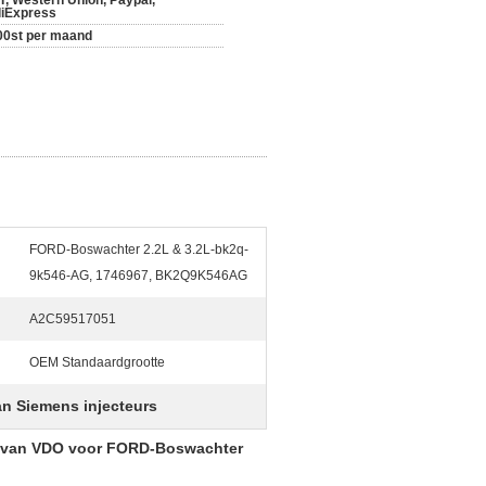
/T, Western Union, Paypal,
liExpress
00st per maand
FORD-Boswachter 2.2L & 3.2L-bk2q-
9k546-AG, 1746967, BK2Q9K546AG
A2C59517051
OEM Standaardgrootte
an Siemens injecteurs
1 van VDO voor FORD-Boswachter