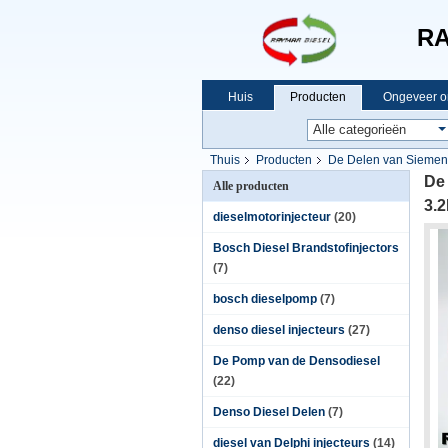
RA
Huis
Producten
Ongeveer o
Thuis
Producten
De Delen van Sieme
De
Alle producten
3.
dieselmotorinjecteur
(20)
Bosch Diesel Brandstofinjectors
(7)
bosch dieselpomp
(7)
denso diesel injecteurs
(27)
De Pomp van de Densodiesel
(22)
Denso Diesel Delen
(7)
diesel van Delphi injecteurs
(14)