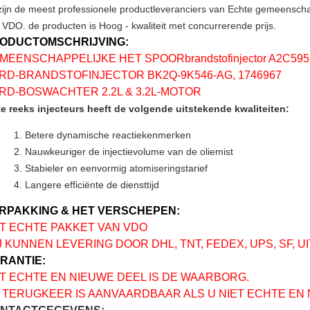
 zijn de meest professionele productleveranciers van Echte gemeenscha
 VDO. de producten is Hoog - kwaliteit met concurrerende prijs.
ODUCTOMSCHRIJVING:
MEENSCHAPPELIJKE HET SPOORbrandstofinjector A2C59
RD-BRANDSTOFINJECTOR BK2Q-9K546-AG, 1746967
RD-BOSWACHTER 2.2L & 3.2L-MOTOR
e reeks injecteurs heeft de volgende uitstekende kwaliteiten:
Betere dynamische reactiekenmerken
Nauwkeuriger de injectievolume van de oliemist
Stabieler en eenvormig atomiseringstarief
Langere efficiënte de diensttijd
RPAKKING & HET VERSCHEPEN:
T ECHTE PAKKET VAN VDO
J KUNNEN LEVERING DOOR DHL, TNT, FEDEX, UPS, SF, U
RANTIE:
T ECHTE EN NIEUWE DEEL IS DE WAARBORG.
 TERUGKEER IS AANVAARDBAAR ALS U NIET ECHTE EN 