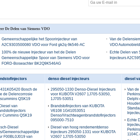
er De Delen van Siemens VDO
Gemeenschappelijke het Spoorinjecteur van
Van de Delensiem
A2C9303500080 VDO voor Ford gk2q-9k546-AC
VDO Automobiel
100% de nieuwe Injecteur van het de Delen
Echte Delen van
Gemeenschappelijke Spoor van Siemens VDO voor
Injecteurs A2C5
FORD-Boswachter BK2Q9K546AG
ndstofinjectors
denso diesel injecteurs
diesel v
 Y431K05420 Bosch de
295050-1330 Denso-Diesel Injecteurs
Van de 
e de Delencorrosie
voor KUBOTA V2607 1J705-53050,
Perkins
orscummins QSK19
1J705-53051
Delphi
Houder
Diesel van
Brandstofinjectors van KUBOTA
Standa
ndstofinjectors
V6108 1G41053051
Injecte
or Cummins QSK19
Denso/Vrachtwagenbrandstofinjectors
095000-7510
Echte D
Injecte
sch-Diesel
Diesel van hoog rendementdenso
Perkins
ors/Gemeenschappelijke
Injecteurs 295050-1331 voor KUBOTA
1104C.
eur F00BL0J019 van
V2607 1J705-53050