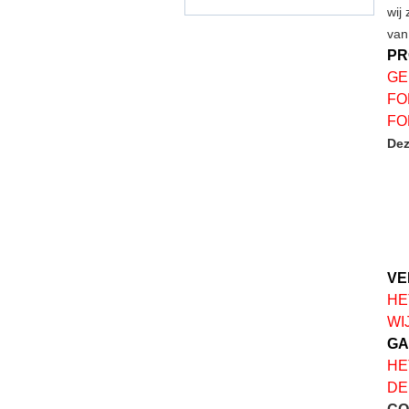
wij
van
PR
GE
FO
FO
Dez
VE
HE
WI
GA
HE
DE