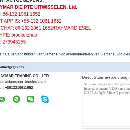
NTACTGEGEVENS:
YMAR DIE PTE UITWISSELEN. Ltd.
.: 86-132 1061 1652
T APP IS: +86-132 1061 1652
CHAT: 86-132 1061 1652/RAYMARDIESEL
YPE: brookerzhao
: 273945255
,
,
el:
De Vervangstukken van Siemens
vdo automobieldelen van Siemens
vdo dies
ntactgegevens
AYMAR TRADING CO., LTD
Direct Stuur uw aanvraag 
ontactpersoon:
brookerzhao
el.:
+8613210611652