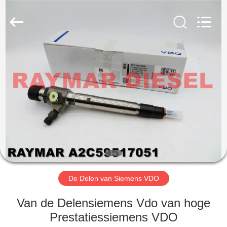
TRADING
CO.,
LTD.
All
Rights
Reserved.
HUIS
PRODUCTEN
ONGEVEER
ONS
FABRIEKSREIS
De Delen van Siemens VDO
KWALITEITSCONTROLE
Van de Delensiemens Vdo van hoge
Prestatiessiemens VDO