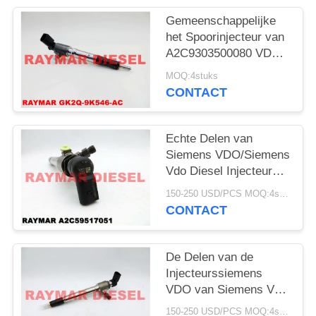
Gemeenschappelijke
het Spoorinjecteur van
A2C9303500080 VDO
voor Ford gk2q-9k546-
MOQ:4stuks
AC
CONTACT
Echte Delen van
Siemens VDO/Siemens
Vdo Diesel Injecteurs
A2C59517051 voor
150-250 USD/PCS MOQ:4stuks
FORD-Boswachter
CONTACT
De Delen van de
Injecteurssiemens
VDO van Siemens Vdo
voor FORD-
150-250 USD/PCS MOQ:4stuks