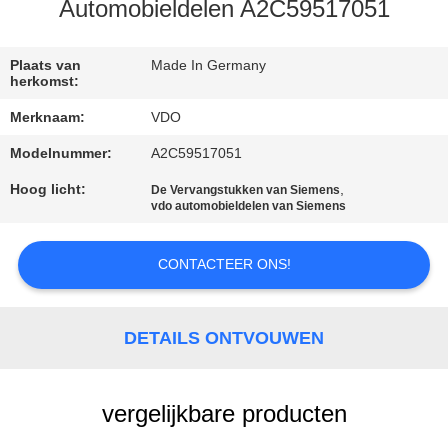
CONTACTEER
Automobieldelen A2C59517051
ONS
Plaats van
Made In Germany
herkomst:
VERZOEK
Merknaam:
VDO
OM EEN
Modelnummer:
A2C59517051
CITAAT
Hoog licht:
,
De Vervangstukken van Siemens
vdo automobieldelen van Siemens
SITEMAP
CONTACTEER ONS!
PRIVACY
POLICY
DETAILS ONTVOUWEN
vergelijkbare producten