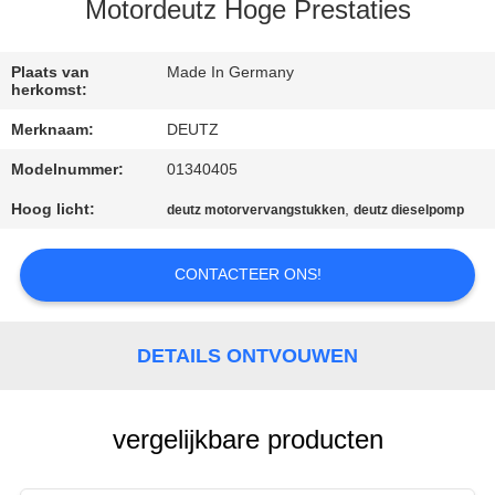
CONTACTEER
Motordeutz Hoge Prestaties
ONS
Plaats van
Made In Germany
herkomst:
VERZOEK
Merknaam:
DEUTZ
OM EEN
Modelnummer:
01340405
CITAAT
Hoog licht:
,
deutz motorvervangstukken
deutz dieselpomp
SITEMAP
CONTACTEER ONS!
PRIVACY
POLICY
DETAILS ONTVOUWEN
vergelijkbare producten