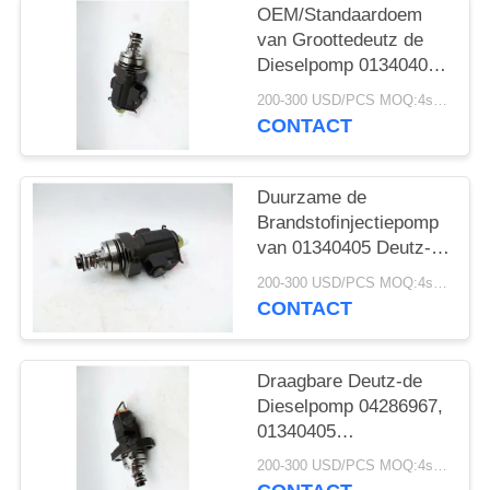
OEM/Standaardoem
van Groottedeutz de
Dieselpomp 01340405
van de Delenhoge druk
200-300 USD/PCS MOQ:4stuks
CONTACT
Duurzame de
Brandstofinjectiepomp
van 01340405 Deutz-
Dieselmotordelen Met
200-300 USD/PCS MOQ:4stuks
hoge weerstand
CONTACT
Draagbare Deutz-de
Dieselpomp 04286967,
01340405
Corrosieweerstand van
200-300 USD/PCS MOQ:4stuks
Dieselmotordelen