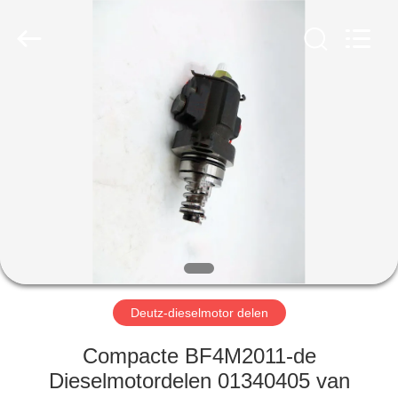
TRADING
CO.,
LTD.
All
Rights
Reserved.
HUIS
PRODUCTEN
ONGEVEER
ONS
FABRIEKSREIS
Deutz-dieselmotor delen
KWALITEITSCONTROLE
Compacte BF4M2011-de
Dieselmotordelen 01340405 van