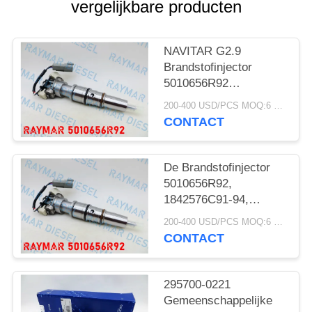
vergelijkbare producten
NAVITAR G2.9
Brandstofinjector
5010656R92
1842576C91-94
200-400 USD/PCS MOQ:6 PCs
AP66976
CONTACT
De Brandstofinjector
5010656R92,
1842576C91-94,
AP66976 van NAVITAR
200-400 USD/PCS MOQ:6 PCs
G2.9
CONTACT
295700-0221
Gemeenschappelijke