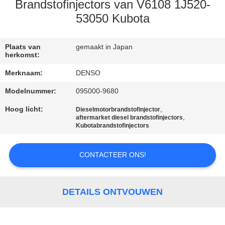
CONTACTEER
Brandstofinjectors van V6108 1J520-
ONS
53050 Kubota
VERZOEK
Plaats van
gemaakt in Japan
herkomst:
OM EEN
Merknaam:
DENSO
CITAAT
Modelnummer:
095000-9680
Hoog licht:
,
Dieselmotorbrandstofinjector
SITEMAP
,
aftermarket diesel brandstofinjectors
Kubotabrandstofinjectors
PRIVACY
CONTACTEER ONS!
POLICY
DETAILS ONTVOUWEN